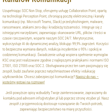
Uzupełniając SOC Non Stop, oferujemy usługę Collaboration Point, opartą
na technologii Perception Point, chroniącą pocztę elektroniczną i kanały
komunikacji (np. Microsoft Teams, Slack) przed phishingiem, malware,
ransomware, atakami zero-day i kradzieżą tożsamości. Integruje się z
istniejącymi narzędziami, zapewniając skanowanie URL, plików i treści w
czasie rzeczywistym, wsparte naszym SOC 24/7. Merytorycznie,
wykorzystuje AI do dynamicznej analizy, blokując 99,9% zagrożeń. Korzyści
to bezpieczna wymiana danych, redukcja incydentów o 95% i spokój w
codziennej komunikacji. Świadczenie usługi wspiera spełnienie wymogów
KSC oraz jest realizowane zgodnie z najlepszymi praktykami i normami ISO
27001, ISO 27005 oraz SOC 2. Obsługiwana przez ten sam pasjonujący się
zespół, budzi zaufanie poprzez natychmiastowe efekty i edukację
użytkowników. Chcesz zabezpieczyć komunikację?
Napisz do nas –
jesteśmy gotowi na rozmowę!
Jeśli powyższe opisy wzbudziły Twoje zainteresowanie, zapraszamy do
kontaktu pod adresem info@vtcyber.pl lub poprzez stronę vtcyber.pl. Nasz
zespół z przyjemnością dostosuje rozwiązanie do Twoich potrzeb,
zapewniając bezpieczeństwo na miarę przyszłości.