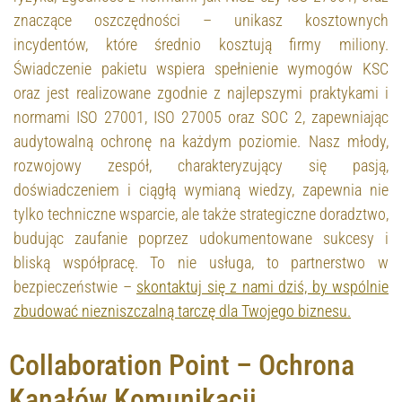
znaczące oszczędności – unikasz kosztownych
incydentów, które średnio kosztują firmy miliony.
Świadczenie pakietu wspiera spełnienie wymogów KSC
oraz jest realizowane zgodnie z najlepszymi praktykami i
normami ISO 27001, ISO 27005 oraz SOC 2, zapewniając
audytowalną ochronę na każdym poziomie. Nasz młody,
rozwojowy zespół, charakteryzujący się pasją,
doświadczeniem i ciągłą wymianą wiedzy, zapewnia nie
tylko techniczne wsparcie, ale także strategiczne doradztwo,
budując zaufanie poprzez udokumentowane sukcesy i
bliską współpracę. To nie usługa, to partnerstwo w
bezpieczeństwie –
skontaktuj się z nami dziś, by wspólnie
zbudować niezniszczalną tarczę dla Twojego biznesu.
Collaboration Point – Ochrona
Kanałów Komunikacji