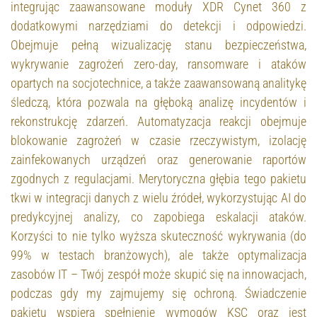
integrując zaawansowane moduły XDR Cynet 360 z
dodatkowymi narzędziami do detekcji i odpowiedzi.
Obejmuje pełną wizualizację stanu bezpieczeństwa,
wykrywanie zagrożeń zero-day, ransomware i ataków
opartych na socjotechnice, a także zaawansowaną analitykę
śledczą, która pozwala na głęboką analizę incydentów i
rekonstrukcję zdarzeń. Automatyzacja reakcji obejmuje
blokowanie zagrożeń w czasie rzeczywistym, izolację
zainfekowanych urządzeń oraz generowanie raportów
zgodnych z regulacjami. Merytoryczna głębia tego pakietu
tkwi w integracji danych z wielu źródeł, wykorzystując AI do
predykcyjnej analizy, co zapobiega eskalacji ataków.
Korzyści to nie tylko wyższa skuteczność wykrywania (do
99% w testach branżowych), ale także optymalizacja
zasobów IT – Twój zespół może skupić się na innowacjach,
podczas gdy my zajmujemy się ochroną. Świadczenie
pakietu wspiera spełnienie wymogów KSC oraz jest